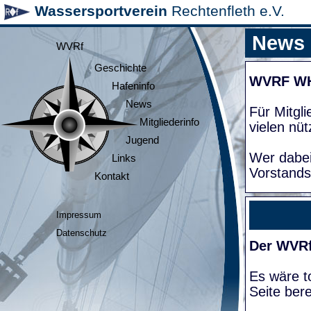
Wassersportverein
Rechtenfleth e.V.
News
WVRf
Geschichte
WVRF W
Hafeninfo
News
Für Mitgl
Mitgliederinfo
vielen nüt
Jugend
Wer dabei
Links
Vorstands
Kontakt
Impressum
Datenschutz
Der WVRf
Es wäre to
Seite bere