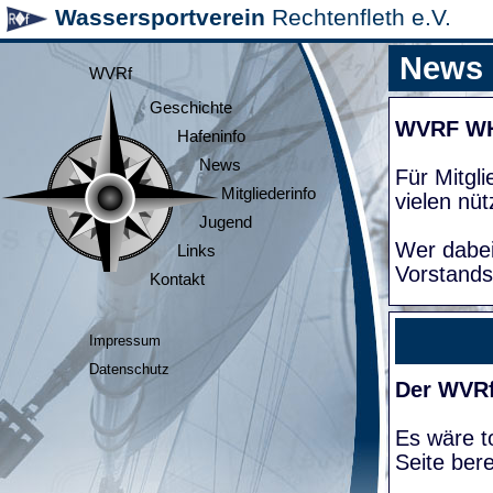
Wassersportverein
Rechtenfleth e.V.
News
WVRf
Geschichte
WVRF W
Hafeninfo
News
Für Mitgl
Mitgliederinfo
vielen nüt
Jugend
Wer dabei
Links
Vorstands
Kontakt
Impressum
Datenschutz
Der WVRf
Es wäre to
Seite bere