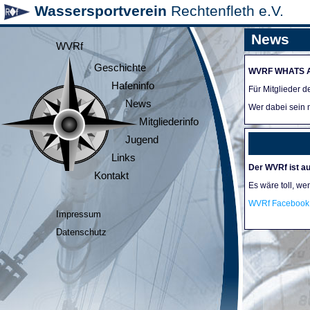
Wassersportverein
Rechtenfleth e.V.
News
WVRf
Geschichte
WVRF WHATS 
Hafeninfo
Für Mitglieder 
News
Wer dabei sein m
Mitgliederinfo
Jugend
Links
Der WVRf ist au
Kontakt
Es wäre toll, we
WVRf Facebook 
Impressum
Datenschutz