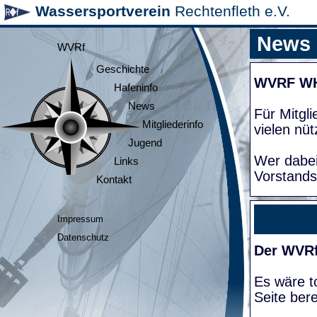
Wassersportverein
Rechtenfleth e.V.
News
WVRf
Geschichte
WVRF W
Hafeninfo
News
Für Mitgl
Mitgliederinfo
vielen nüt
Jugend
Wer dabei
Links
Vorstands
Kontakt
Impressum
Datenschutz
Der WVRf
Es wäre to
Seite bere