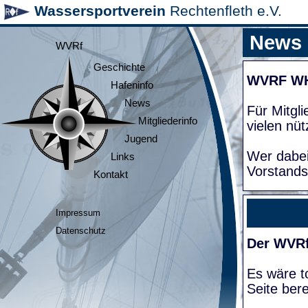
Wassersportverein
Rechtenfleth e.V.
News
WVRf
Geschichte
WVRF W
Hafeninfo
News
Für Mitgl
Mitgliederinfo
vielen nüt
Jugend
Wer dabei
Links
Vorstands
Kontakt
Impressum
Datenschutz
Der WVRf
Es wäre to
Seite bere