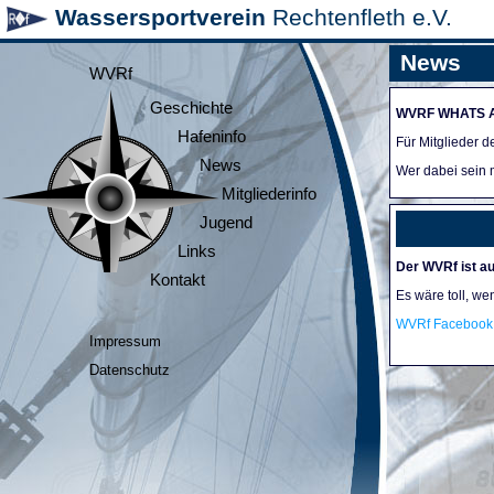
Wassersportverein
Rechtenfleth e.V.
News
WVRf
Geschichte
WVRF WHATS 
Hafeninfo
Für Mitglieder 
News
Wer dabei sein m
Mitgliederinfo
Jugend
Links
Der WVRf ist au
Kontakt
Es wäre toll, we
WVRf Facebook 
Impressum
Datenschutz