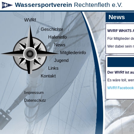
Wassersportverein
Rechtenfleth e.V.
News
WVRf
Geschichte
WVRF WHATS 
Hafeninfo
Für Mitglieder 
News
Wer dabei sein m
Mitgliederinfo
Jugend
Links
Der WVRf ist au
Kontakt
Es wäre toll, we
WVRf Facebook 
Impressum
Datenschutz