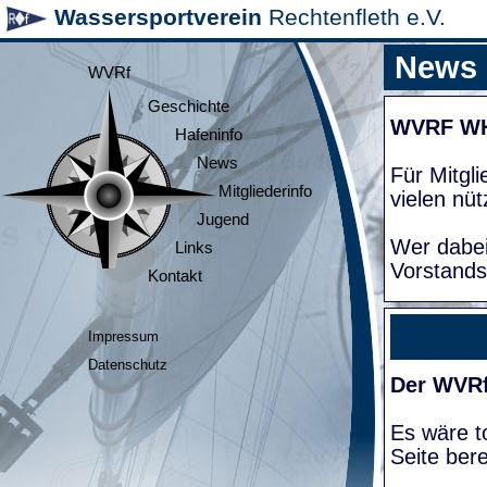
Wassersportverein
Rechtenfleth e.V.
News
WVRf
Geschichte
WVRF W
Hafeninfo
News
Für Mitgl
Mitgliederinfo
vielen nüt
Jugend
Wer dabei
Links
Vorstands
Kontakt
Impressum
Datenschutz
Der WVRf
Es wäre to
Seite bere