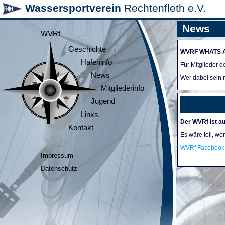
Wassersportverein
Rechtenfleth e.V.
News
WVRf
Geschichte
WVRF WHATS 
Hafeninfo
Für Mitglieder 
News
Wer dabei sein m
Mitgliederinfo
Jugend
Links
Der WVRf ist au
Kontakt
Es wäre toll, we
WVRf Facebook 
Impressum
Datenschutz