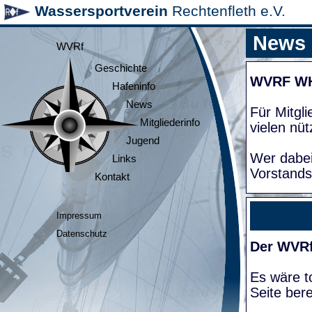
Wassersportverein
Rechtenfleth e.V.
News
WVRf
Geschichte
WVRF W
Hafeninfo
News
Für Mitgl
Mitgliederinfo
vielen nüt
Jugend
Wer dabei
Links
Vorstands
Kontakt
Impressum
Datenschutz
Der WVRf
Es wäre to
Seite bere