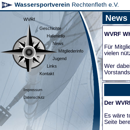
Wassersportverein
Rechtenfleth e.V.
News
WVRf
Geschichte
WVRF W
Hafeninfo
News
Für Mitgl
Mitgliederinfo
vielen nüt
Jugend
Wer dabei
Links
Vorstands
Kontakt
Impressum
Datenschutz
Der WVRf
Es wäre to
Seite bere