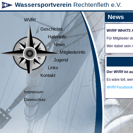
Wassersportverein
Rechtenfleth e.V.
News
WVRf
Geschichte
WVRF WHATS 
Hafeninfo
Für Mitglieder 
News
Wer dabei sein m
Mitgliederinfo
Jugend
Links
Der WVRf ist au
Kontakt
Es wäre toll, we
WVRf Facebook 
Impressum
Datenschutz