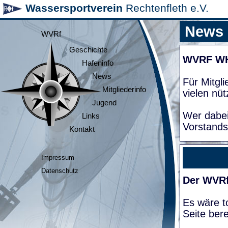
Wassersportverein
Rechtenfleth e.V.
News
WVRf
Geschichte
WVRF W
Hafeninfo
News
Für Mitgl
Mitgliederinfo
vielen nüt
Jugend
Wer dabei
Links
Vorstands
Kontakt
Impressum
Datenschutz
Der WVRf
Es wäre to
Seite bere