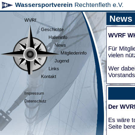
Wassersportverein
Rechtenfleth e.V.
News
WVRf
Geschichte
WVRF W
Hafeninfo
News
Für Mitgl
Mitgliederinfo
vielen nüt
Jugend
Wer dabei
Links
Vorstands
Kontakt
Impressum
Datenschutz
Der WVRf
Es wäre to
Seite bere