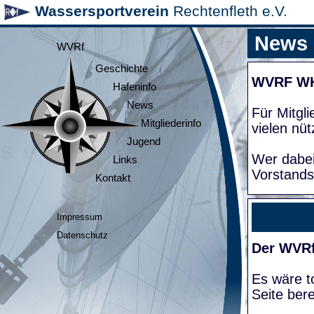
Wassersportverein
Rechtenfleth e.V.
News
WVRf
Geschichte
WVRF W
Hafeninfo
News
Für Mitgl
Mitgliederinfo
vielen nüt
Jugend
Wer dabei
Links
Vorstands
Kontakt
Impressum
Datenschutz
Der WVRf
Es wäre to
Seite bere