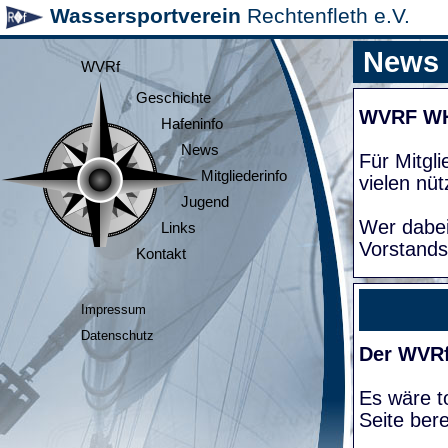
Wassersportverein
Rechtenfleth e.V.
News
WVRf
Geschichte
WVRF W
Hafeninfo
News
Für Mitgl
Mitgliederinfo
vielen nüt
Jugend
Wer dabei
Links
Vorstands
Kontakt
Impressum
Datenschutz
Der WVRf
Es wäre to
Seite bere