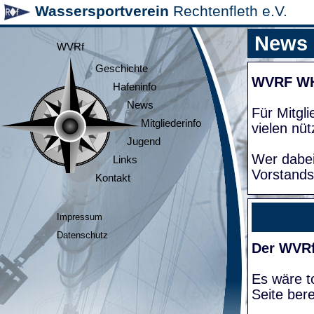
Wassersportverein
Rechtenfleth e.V.
News
WVRf
Geschichte
WVRF W
Hafeninfo
News
Für Mitgl
Mitgliederinfo
vielen nüt
Jugend
Wer dabei
Links
Vorstands
Kontakt
Impressum
Datenschutz
Der WVRf
Es wäre to
Seite bere