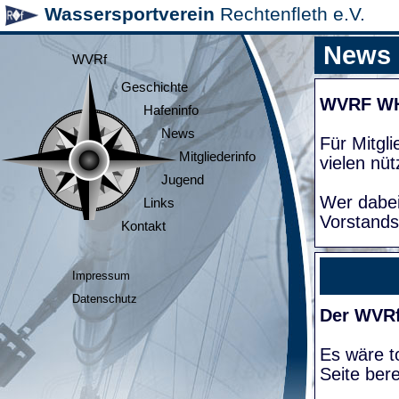
Wassersportverein
Rechtenfleth e.V.
News
WVRf
Geschichte
WVRF W
Hafeninfo
News
Für Mitgl
Mitgliederinfo
vielen nüt
Jugend
Wer dabei
Links
Vorstands
Kontakt
Impressum
Datenschutz
Der WVRf
Es wäre to
Seite bere