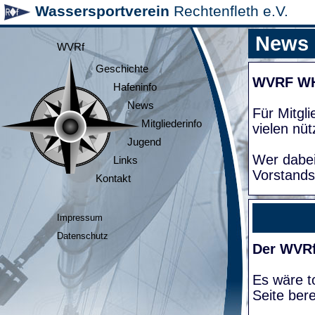
Wassersportverein
Rechtenfleth e.V.
News
WVRf
Geschichte
WVRF W
Hafeninfo
News
Für Mitgl
Mitgliederinfo
vielen nüt
Jugend
Wer dabei
Links
Vorstands
Kontakt
Impressum
Datenschutz
Der WVRf
Es wäre to
Seite bere