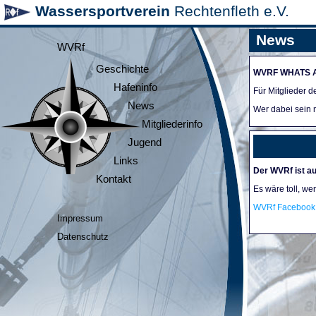
Wassersportverein
Rechtenfleth e.V.
News
WVRf
Geschichte
WVRF WHATS 
Hafeninfo
Für Mitglieder 
News
Wer dabei sein m
Mitgliederinfo
Jugend
Links
Der WVRf ist au
Kontakt
Es wäre toll, we
WVRf Facebook 
Impressum
Datenschutz