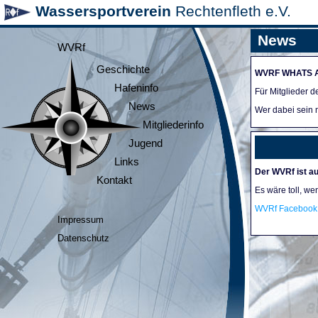
Wassersportverein
Rechtenfleth e.V.
News
WVRf
Geschichte
WVRF WHATS 
Hafeninfo
Für Mitglieder 
News
Wer dabei sein m
Mitgliederinfo
Jugend
Links
Der WVRf ist au
Kontakt
Es wäre toll, we
WVRf Facebook 
Impressum
Datenschutz