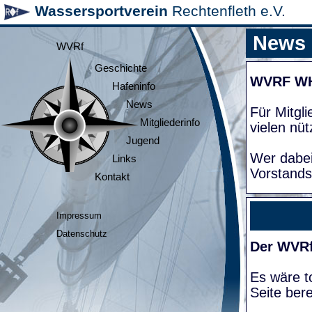
Wassersportverein
Rechtenfleth e.V.
News
WVRf
Geschichte
WVRF W
Hafeninfo
News
Für Mitgl
Mitgliederinfo
vielen nüt
Jugend
Wer dabei
Links
Vorstands
Kontakt
Impressum
Datenschutz
Der WVRf
Es wäre to
Seite bere