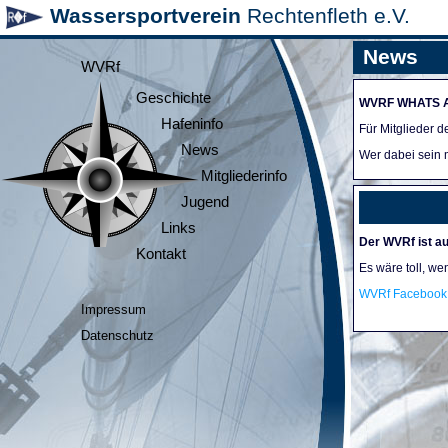
Wassersportverein
Rechtenfleth e.V.
News
WVRf
Geschichte
WVRF WHATS 
Hafeninfo
Für Mitglieder 
News
Wer dabei sein m
Mitgliederinfo
Jugend
Links
Der WVRf ist au
Kontakt
Es wäre toll, we
WVRf Facebook 
Impressum
Datenschutz