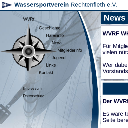
Wassersportverein
Rechtenfleth e.V.
News
WVRf
Geschichte
WVRF W
Hafeninfo
News
Für Mitgl
Mitgliederinfo
vielen nüt
Jugend
Wer dabei
Links
Vorstands
Kontakt
Impressum
Datenschutz
Der WVRf
Es wäre to
Seite bere