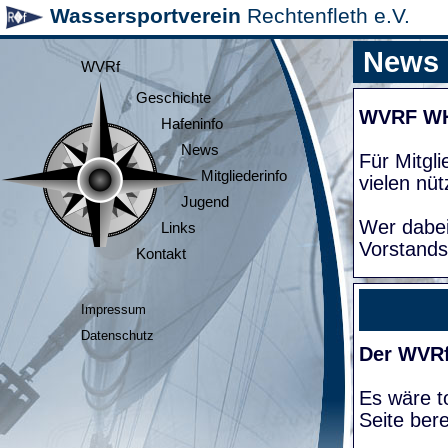
Wassersportverein
Rechtenfleth e.V.
News
WVRf
Geschichte
WVRF W
Hafeninfo
News
Für Mitgl
Mitgliederinfo
vielen nüt
Jugend
Wer dabei
Links
Vorstands
Kontakt
Impressum
Datenschutz
Der WVRf
Es wäre to
Seite bere