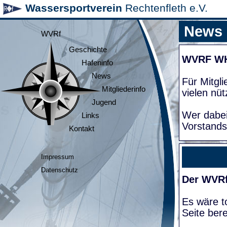
Wassersportverein
Rechtenfleth e.V.
News
WVRf
Geschichte
WVRF W
Hafeninfo
News
Für Mitgl
Mitgliederinfo
vielen nüt
Jugend
Wer dabei
Links
Vorstands
Kontakt
Impressum
Datenschutz
Der WVRf
Es wäre to
Seite bere