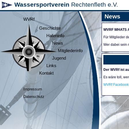
Wassersportverein
Rechtenfleth e.V.
News
WVRf
Geschichte
WVRF WHATS 
Hafeninfo
Für Mitglieder 
News
Wer dabei sein m
Mitgliederinfo
Jugend
Links
Der WVRf ist au
Kontakt
Es wäre toll, we
WVRf Facebook 
Impressum
Datenschutz