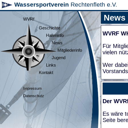
Wassersportverein
Rechtenfleth e.V.
News
WVRf
Geschichte
WVRF W
Hafeninfo
News
Für Mitgl
Mitgliederinfo
vielen nüt
Jugend
Wer dabei
Links
Vorstands
Kontakt
Impressum
Datenschutz
Der WVRf
Es wäre to
Seite bere