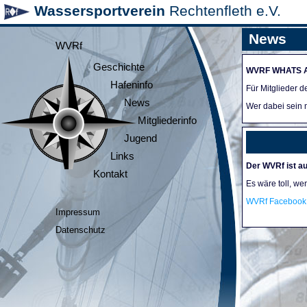
Wassersportverein
Rechtenfleth e.V.
News
WVRf
Geschichte
WVRF WHATS 
Hafeninfo
Für Mitglieder 
News
Wer dabei sein m
Mitgliederinfo
Jugend
Links
Der WVRf ist au
Kontakt
Es wäre toll, we
WVRf Facebook 
Impressum
Datenschutz