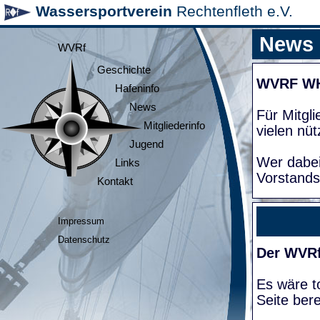
Wassersportverein
Rechtenfleth e.V.
News
WVRf
Geschichte
WVRF W
Hafeninfo
News
Für Mitgl
Mitgliederinfo
vielen nüt
Jugend
Wer dabei
Links
Vorstands
Kontakt
Impressum
Datenschutz
Der WVRf
Es wäre to
Seite bere