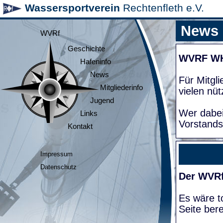
Wassersportverein
Rechtenfleth e.V.
News
WVRf
Geschichte
WVRF W
Hafeninfo
News
Für Mitgl
Mitgliederinfo
vielen nüt
Jugend
Wer dabei
Links
Vorstands
Kontakt
Impressum
Datenschutz
Der WVRf
Es wäre to
Seite bere