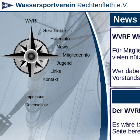
Wassersportverein
Rechtenfleth e.V.
News
WVRf
Geschichte
WVRF W
Hafeninfo
News
Für Mitgl
Mitgliederinfo
vielen nüt
Jugend
Wer dabei
Links
Vorstands
Kontakt
Impressum
Datenschutz
Der WVRf
Es wäre to
Seite bere