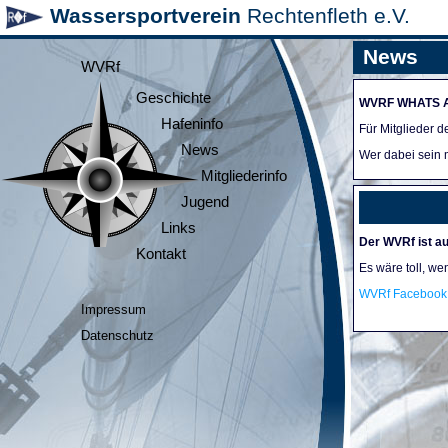
Wassersportverein
Rechtenfleth e.V.
News
WVRf
Geschichte
WVRF WHATS 
Hafeninfo
Für Mitglieder 
News
Wer dabei sein m
Mitgliederinfo
Jugend
Links
Der WVRf ist au
Kontakt
Es wäre toll, we
WVRf Facebook 
Impressum
Datenschutz