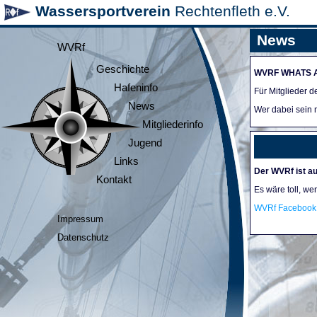
Wassersportverein
Rechtenfleth e.V.
News
WVRf
Geschichte
WVRF WHATS 
Hafeninfo
Für Mitglieder 
News
Wer dabei sein m
Mitgliederinfo
Jugend
Links
Der WVRf ist au
Kontakt
Es wäre toll, we
WVRf Facebook 
Impressum
Datenschutz