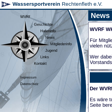
Wassersportverein
Rechtenfleth e.V.
News
WVRf
Geschichte
WVRF W
Hafeninfo
News
Für Mitgl
Mitgliederinfo
vielen nüt
Jugend
Wer dabei
Links
Vorstands
Kontakt
Impressum
Datenschutz
Der WVRf
Es wäre to
Seite bere