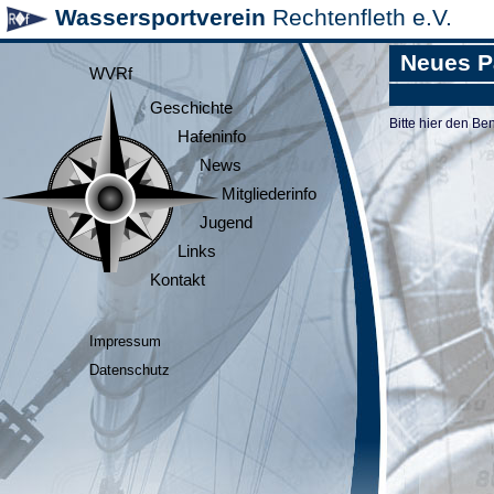
Wassersportverein
Rechtenfleth e.V.
Neues P
WVRf
Geschichte
Bitte hier den 
Hafeninfo
News
Mitgliederinfo
Jugend
Links
Kontakt
Impressum
Datenschutz