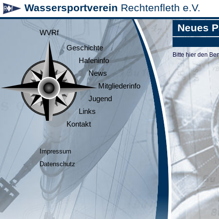
Wassersportverein
Rechtenfleth e.V.
Neues P
WVRf
Geschichte
Bitte hier den 
Hafeninfo
News
Mitgliederinfo
Jugend
Links
Kontakt
Impressum
Datenschutz