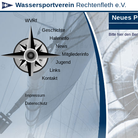
Wassersportverein
Rechtenfleth e.V.
Neues P
WVRf
Geschichte
Bitte hier den 
Hafeninfo
News
Mitgliederinfo
Jugend
Links
Kontakt
Impressum
Datenschutz