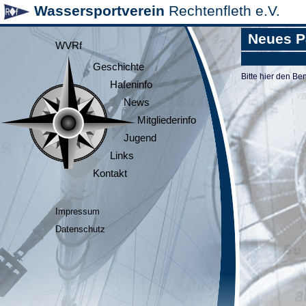
Wassersportverein
Rechtenfleth e.V.
Neues P
WVRf
Geschichte
Bitte hier den 
Hafeninfo
News
Mitgliederinfo
Jugend
Links
Kontakt
Impressum
Datenschutz