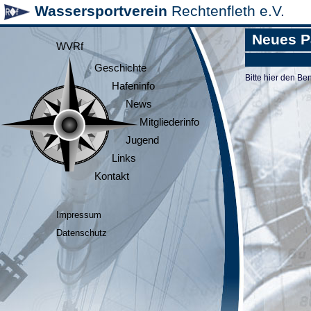
Wassersportverein
Rechtenfleth e.V.
Neues P
WVRf
Geschichte
Bitte hier den 
Hafeninfo
News
Mitgliederinfo
Jugend
Links
Kontakt
Impressum
Datenschutz